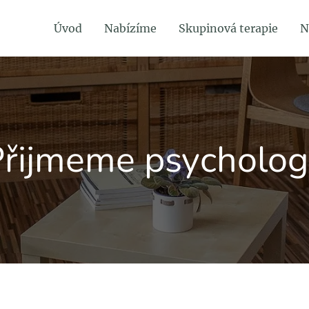
Úvod
Nabízíme
Skupinová terapie
N
řijmeme psycholo