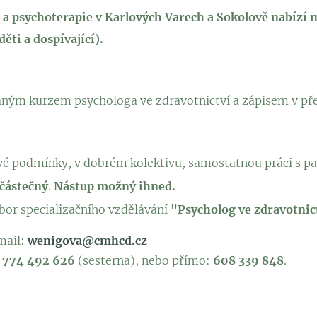
 a psychoterapie v Karlových Varech a Sokolově nabízí 
ěti a dospívající).
ným kurzem psychologa ve zdravotnictví a zápisem v pře
vé podmínky, v dobrém kolektivu, samostatnou práci s pa
 částečný
.
Nástup možný ihned.
bor specializačního vzdělávání
"Psycholog ve zdravotnict
mail:
wenigova@cmhcd.cz
:
774 492 626
(sesterna), nebo přímo:
608 339 848
.