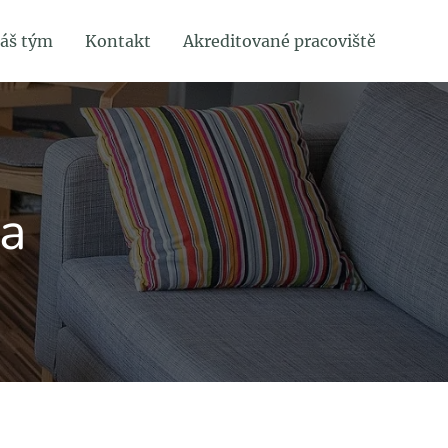
áš tým
Kontakt
Akreditované pracoviště
ga